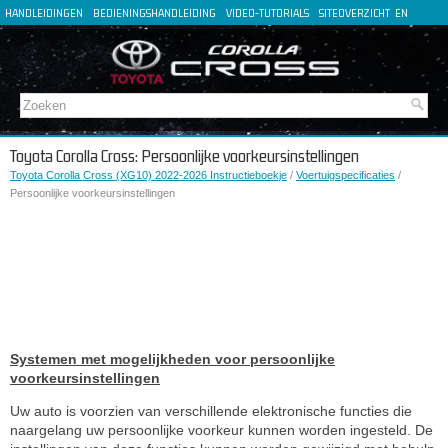
HANDLEIDINGEN
BEDIENINGSHANDLEIDING
VIDEO-TUTORIALS
SITEOVERZICHT
EN
FR
ES
DE
IT
Toyota Corolla Cross: Persoonlijke voorkeursinstellingen
Toyota Corolla Cross (XG10) 2022-2026 Instructieboekje
/
Voertuigspecificaties
/
Persoonlijke voorkeursinstellingen
Systemen met mogelijkheden voor persoonlijke
voorkeursinstellingen
Uw auto is voorzien van verschillende elektronische functies die
naargelang uw persoonlijke voorkeur kunnen worden ingesteld. De