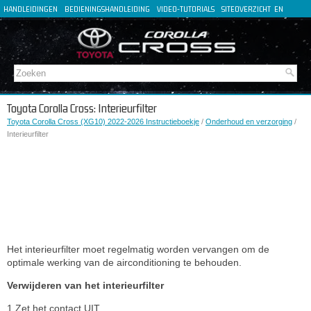
HANDLEIDINGEN
BEDIENINGSHANDLEIDING
VIDEO-TUTORIALS
SITEOVERZICHT
EN
FR
ES
DE
IT
Toyota Corolla Cross: Interieurfilter
Toyota Corolla Cross (XG10) 2022-2026 Instructieboekje
/
Onderhoud en verzorging
/
Interieurfilter
Het interieurfilter moet regelmatig worden vervangen om de
optimale werking van de airconditioning te behouden.
Verwijderen van het interieurfilter
1.Zet het contact UIT.