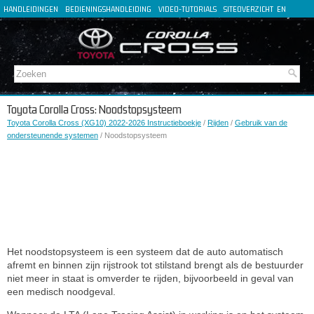
HANDLEIDINGEN
BEDIENINGSHANDLEIDING
VIDEO-TUTORIALS
SITEOVERZICHT
EN
FR
ES
DE
IT
Toyota Corolla Cross: Noodstopsysteem
Toyota Corolla Cross (XG10) 2022-2026 Instructieboekje
/
Rijden
/
Gebruik van de
ondersteunende systemen
/ Noodstopsysteem
Het noodstopsysteem is een systeem dat de auto automatisch
afremt en binnen zijn rijstrook tot stilstand brengt als de bestuurder
niet meer in staat is omverder te rijden, bijvoorbeeld in geval van
een medisch noodgeval.