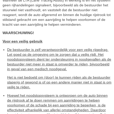
Wanneer de LTA (Lane Tracing Assist) in werking is en het systeem
geen rijhandelingen signaleert, bijvoorbeeld als de bestuurder het
stuurwiel niet vasthoudt, en vaststelt dat de bestuurder niet
reageert, wordt de auto afgeremd en binnen de huidige rijstrook tot
stilstand gebracht om een aanrijding te helpen voorkomen of de
kracht van een aanrijding te helpen verminderen.
WAARSCHUWING!
Voor een veilig gebruik
De bestuurder is zelf verantwoordelijk voor een veilig rijgedrag.
Let goed op de omgeving om te zorgen dat u veilig rijdt. Het
noodstopsysteem dient ter ondersteuning in noodgevallen als de
bestuurder niet meer in staat is omverder te rijden, bijvoorbeeld
in geval van een medisch noodgeval.
Het is niet bedoeld om (door) te kunnen rijden als de bestuurder
slaperig of gewond is of op een andere manier niet in staat is om
veilig te rijden.
Hoewel het noodstopsysteem is ontworpen om de auto binnen
de rijstrook af te doen remmen om aanrijdingen te helpen
voorkomen of de schade bij een aanrijding te beperken, is de
effectiviteit afhankelijk van allerlei omstandigheden. Daardoor