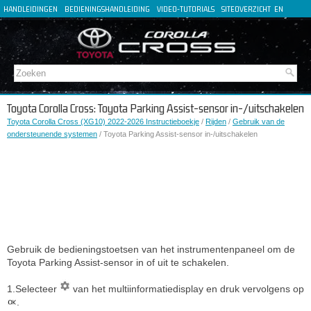
HANDLEIDINGEN
BEDIENINGSHANDLEIDING
VIDEO-TUTORIALS
SITEOVERZICHT
EN
FR
ES
DE
IT
Toyota Corolla Cross: Toyota Parking Assist-sensor in-/uitschakelen
Toyota Corolla Cross (XG10) 2022-2026 Instructieboekje
/
Rijden
/
Gebruik van de
ondersteunende systemen
/ Toyota Parking Assist-sensor in-/uitschakelen
Gebruik de bedieningstoetsen van het instrumentenpaneel om de
Toyota Parking Assist-sensor in of uit te schakelen.
1.Selecteer
van het multiinformatiedisplay en druk vervolgens op
.