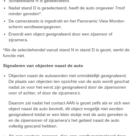
Schakelstand R is geselecteerd.
Nadat stand D is geselecteerd, heeft de auto ongeveer 7mof
minder gereden*.
De cameratoets is ingedrukt en het Panoramic View Monitor-
scherm wordtweergegeven.
Erwordt een object gesignaleerd door een zijsensor of
zijcamera.
*Als de selectiehendel vanuit stand N in stand D is gezet, werkt de
functie niet.
Signaleren van objecten naast de auto
Objecten naast de autoworden niet onmiddellijk gesignaleerd.
De plaats van objecten ten opzichte van de auto wordt geschat
nadat ze voor het eerst zijn gesignaleerd door de zijsensoren
voor of achter, of door de zijcamera's.
Daarom zal nadat het contact AAN is gezet zelfs als er zich een
object naast de auto bevindt, dit object mogelijk niet worden
gesignaleerd totdat er een klein stukje met de auto gereden is
en de zijsensoren of zijcamera's het gebied naast de auto
volledig gescand hebben.
Als een voertuig, persoon, dier, enz. wordt gesignaleerd door