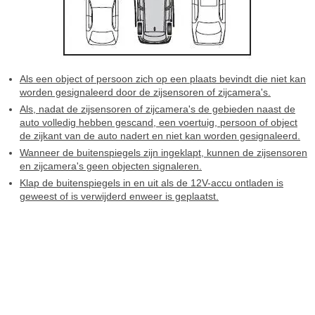
Als een object of persoon zich op een plaats bevindt die niet kan
worden gesignaleerd door de zijsensoren of zijcamera's.
Als, nadat de zijsensoren of zijcamera's de gebieden naast de
auto volledig hebben gescand, een voertuig, persoon of object
de zijkant van de auto nadert en niet kan worden gesignaleerd.
Wanneer de buitenspiegels zijn ingeklapt, kunnen de zijsensoren
en zijcamera's geen objecten signaleren.
Klap de buitenspiegels in en uit als de 12V-accu ontladen is
geweest of is verwijderd enweer is geplaatst.