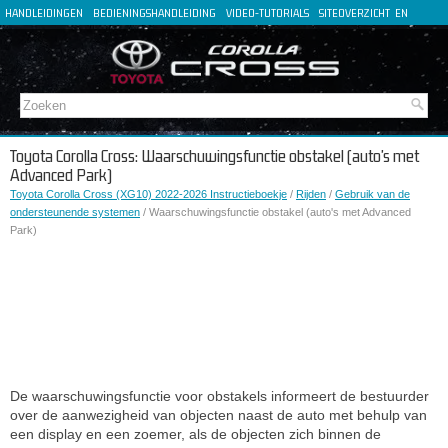
HANDLEIDINGEN
BEDIENINGSHANDLEIDING
VIDEO-TUTORIALS
SITEOVERZICHT
EN
FR
ES
DE
IT
Toyota Corolla Cross: Waarschuwingsfunctie obstakel (auto's met
Advanced Park)
Toyota Corolla Cross (XG10) 2022-2026 Instructieboekje
/
Rijden
/
Gebruik van de
ondersteunende systemen
/ Waarschuwingsfunctie obstakel (auto's met Advanced
Park)
De waarschuwingsfunctie voor obstakels informeert de bestuurder
over de aanwezigheid van objecten naast de auto met behulp van
een display en een zoemer, als de objecten zich binnen de