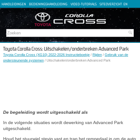
HANDLEIDINGEN
BEDIENINGSHANDLEIDING
VIDEO-TUTORIALS
SITEOVERZICHT
EN
FR
ES
DE
IT
Toyota Corolla Cross: Uitschakelen/onderbreken Advanced Park
Toyota Corolla Cross (XG10) 2022-2026 Instructieboekje
/
Rijden
/
Gebruik van de
ondersteunende systemen
/ Uitschakelen/onderbreken Advanced Park
De begeleiding wordt uitgeschakeld als
In de volgende situaties wordt dewerking van Advanced Park
uitgeschakeld.
Houd het stuurwiel stevig vast en trap het rempedaal in om de auto