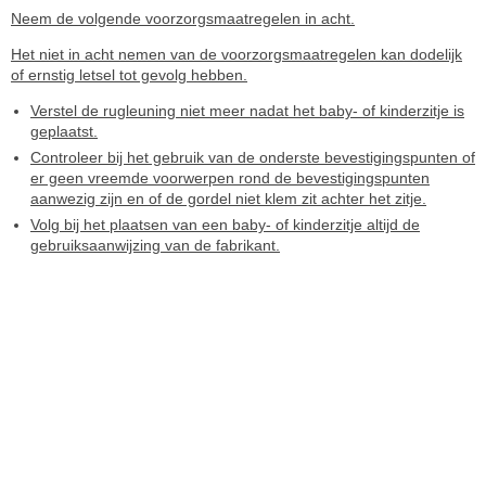
Neem de volgende voorzorgsmaatregelen in acht.
Het niet in acht nemen van de voorzorgsmaatregelen kan dodelijk
of ernstig letsel tot gevolg hebben.
Verstel de rugleuning niet meer nadat het baby- of kinderzitje is
geplaatst.
Controleer bij het gebruik van de onderste bevestigingspunten of
er geen vreemde voorwerpen rond de bevestigingspunten
aanwezig zijn en of de gordel niet klem zit achter het zitje.
Volg bij het plaatsen van een baby- of kinderzitje altijd de
gebruiksaanwijzing van de fabrikant.