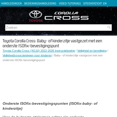
HANDLEIDINGEN
BEDIENINGSHANDLEIDING
VIDEO-TUTORIALS
SITEOVERZICHT
EN
FR
ES
DE
IT
Toyota Corolla Cross: Baby- of kinderzitje vastgezet met een
onderste ISOfix-bevestigingspunt
Toyota Corolla Cross (XG10) 2022-2026 Instructieboekje
/
Veiligheid en beveiliging
/
Veiligheidsvoorzieningen voor kinderen
/ Baby- of kinderzitje vastgezet met een
onderste ISOfix-bevestigingspunt
Onderste ISOfix-bevestigingspunten (ISOfix-baby- of
kinderzitje)